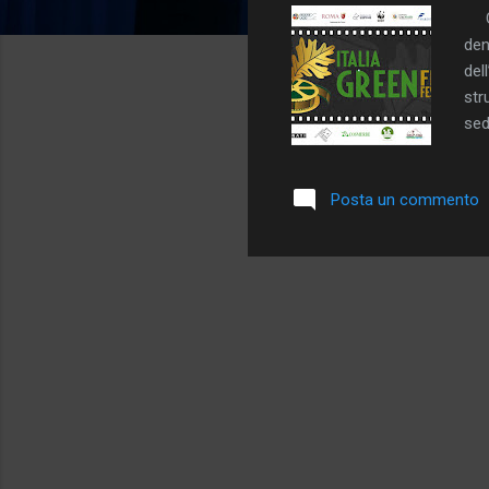
Giu
den
del
str
sed
pre
dal
Posta un commento
scu
gio
del