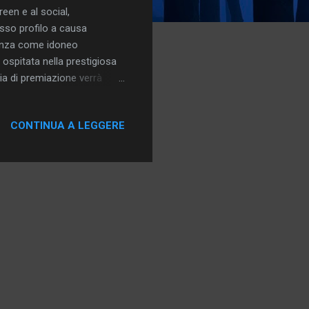
een e al social,
sso profilo a causa
denza come idoneo
 ospitata nella prestigiosa
ia di premiazione verrà
1 e del 22 aprile a partire
on saranno rivolte alle
CONTINUA A LEGGERE
 dalle 17,00 alle 21,30 e il
l pubblico. Il momento clou