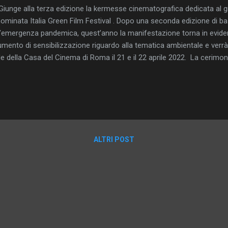
nge alla terza edizione la kermesse cinematografica dedicata al gr
ominata Italia Green Film Festival . Dopo una seconda edizione di ba
l’emergenza pandemica, quest’anno la manifestazione torna in evi
umento di sensibilizzazione riguardo alla tematica ambientale e verrà
e della Casa del Cinema di Roma il 21 e il 22 aprile 2022. La cerimon
sentata dal noto showman Roberto Ciufoli. Durante la mattina del 2
le 9,30 le proiezioni dei circa quaranta film presenti in Official Selecti
ole, dalla primaria alla secondaria superiore, mentre sempre il 21 aprile
rno successivo dalle 16,30 alle 18,00 le proiezioni saranno rivolte a
l’Italia Green Film Festival sarà comunque, con ingressi riservati, il 2...
ALTRI POST