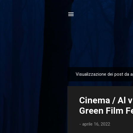
Visualizzazione dei post da a
P
o
s
Cinema / Al v
t
Green Film F
-
aprile 16, 2022