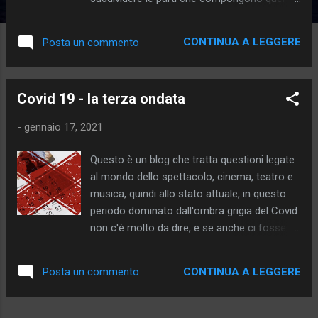
vasto fenomeno che chiamiamo cultura. Alla
domanda che cos'è "una cultura" gli studiosi
CONTINUA A LEGGERE
Posta un commento
ci dicono quali sono le tre componenti che
intervengono nella sua costituzione: una
parte materiale, gli oggetti, strumenti e
Covid 19 - la terza ondata
utensili; un sistema socio-economico di
riferimento e infine, una cultura espressiva,
-
gennaio 17, 2021
ossia religione, arte e linguaggio proprio di
una realtà sociale. Quindi ciò che chiamiamo
Questo è un blog che tratta questioni legate
cultura è quel conglomerato stratificato nel
al mondo dello spettacolo, cinema, teatro e
tempo di queste componenti che
musica, quindi allo stato attuale, in questo
interagiscono tra loro. Come ci ricorda
periodo dominato dall'ombra grigia del Covid
anche Mario Vargas Llosa: " La cultura non è
non c'è molto da dire, e se anche ci fossero
la somma di parecchie attività, ma un modo
argomenti interessanti da approfondire, in
di vivere, un modo di essere in cui le forme
sincerità dichiaro di non averne voglia. Nel
sono importanti quanto il contenuto. La
CONTINUA A LEGGERE
Posta un commento
passato recente mi sono occupato di
conoscenza ha a che vedere con
scrivere, in questa sede, un articolo riguardo
l'evoluzione della scienza a della tecnica, e la
alla narrazione di questa pandemia da parte