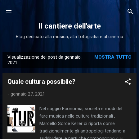
Passa ai contenuti principali
Il cantiere dell'arte
Blog dedicato alla musica, alla fotografia e al cinema
Visualizzazione dei post da gennaio,
MOSTRA TUTTO
P
2021
o
s
Quale cultura possibile?
t
-
gennaio 27, 2021
Nel saggio Economia, società e modi del
fare musica nelle culture tradizionali ,
Marcello Sorce Keller ci riporta come
tradizionalmente gli antropologi tendano a
suddividere le parti che compongono quel